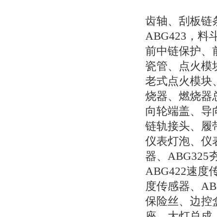
齿轴、刮板链条
ABG423，
前中链保护、
瓷管、点火模
老式点火模块
烧器、燃烧器
向轮端盖、导
链轨接头、履
仪表灯泡、仪
器、ABG32
ABG422速度
度传感器、AB
保险丝、边控
座、大灯总成